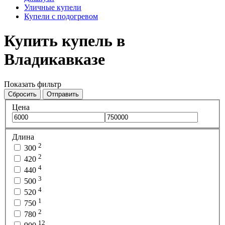
Уличные купели
Купели с подогревом
Купить купель в
Владикавказе
Показать фильтр
Сбросить
Отправить
Цена
Длина
2
300
2
420
4
440
3
500
4
520
1
750
2
780
12