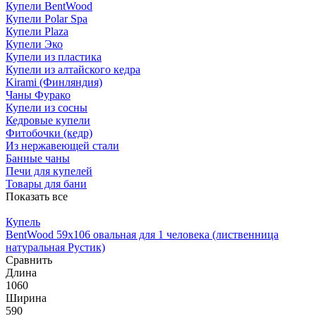
Купели BentWood
Купели Polar Spa
Купели Plaza
Купели Эко
Купели из пластика
Купели из алтайского кедра
Kirami (Финляндия)
Чаны Фурако
Купели из сосны
Кедровые купели
Фитобочки (кедр)
Из нержавеющей стали
Банные чаны
Печи для купелей
Товары для бани
Показать все
Купель
BentWood 59х106 овальная для 1 человека (лиственница
натуральная Рустик)
Сравнить
Длина
1060
Ширина
590