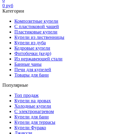
0
0
руб
Категории
Композитные купели
С пластиковой чашей
Пластиковые купели
Купели из лиственницы
Купели из дуба
Кедровые купели
Фитобочки (кедр)
Из нержавеющей стали
Банные чаны
Печи для купелей
Товары для бани
Популярные
Топ продаж
Купели на дровах
Холодные купели
С электронагревом
Купели для бани
Купели для террасы
Купели Фурако
Джакузи